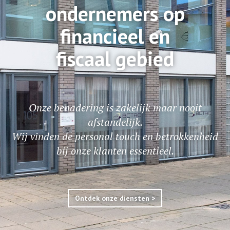
ondernemers op
financieel en
fiscaal gebied
Onze benadering is zakelijk maar nooit
afstandelijk.
Wij vinden de personal touch en betrokkenheid
bij onze klanten essentieel.
Ontdek onze diensten >