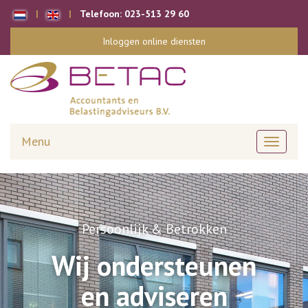
Telefoon:
023-513 29 60
Inloggen online diensten
Menu
Toggle
navigati
Persoonlijk & Betrokken
Wij ondersteunen
en adviseren