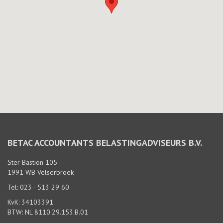
BETAC ACCOUNTANTS BELASTINGADVISEURS B.V.
Ster Bastion 105
1991 WB Velserbroek
Tel: 023 - 513 29 60
KvK: 34103391
BTW: NL 8110.29.153.B.01