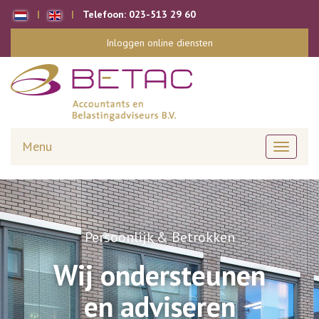
Telefoon:
023-513 29 60
Inloggen online diensten
Menu
Toggle
navigati
Persoonlijk & Betrokken
Wij ondersteunen
en adviseren