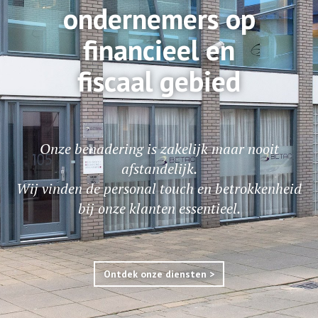
ondernemers op
financieel en
fiscaal gebied
Onze benadering is zakelijk maar nooit
afstandelijk.
Wij vinden de personal touch en betrokkenheid
bij onze klanten essentieel.
Ontdek onze diensten >