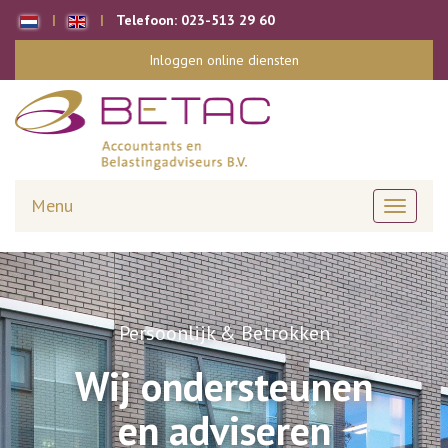
Telefoon:
023-513 29 60
Inloggen online diensten
Menu
Toggle
navigati
Persoonlijk & Betrokken
Wij ondersteunen
en adviseren