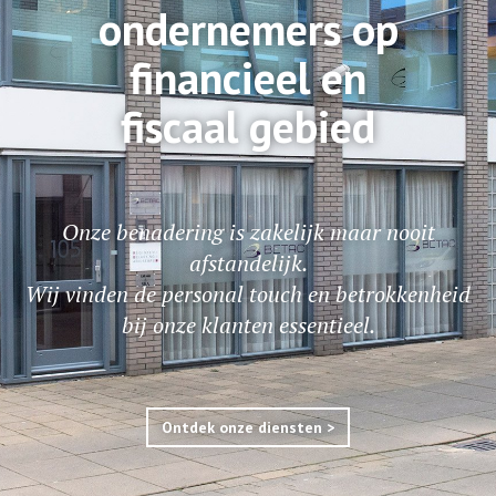
ondernemers op
financieel en
fiscaal gebied
Onze benadering is zakelijk maar nooit
afstandelijk.
Wij vinden de personal touch en betrokkenheid
bij onze klanten essentieel.
Ontdek onze diensten >