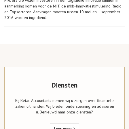
Mkb’ers die willen investeren in een logistieke innovatie kunnen in
aanmerking komen voor de MIT, de mkb-Innovatiestimulering Regio
en Topsectoren. Aanvragen moeten tussen 10 mei en 1 september
2016 worden ingediend.
Diensten
Bij Betac Accountants nemen wij u zorgen over financiële
zaken uit handen. Wij bieden ondersteuning en adviseren
u. Benieuwd naar onze diensten?
Lees meer >