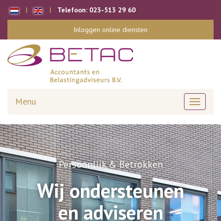
Telefoon:
023-513 29 60
Inloggen online diensten
Menu
Toggle
navigati
Persoonlijk & Betrokken
Wij ondersteunen
en adviseren