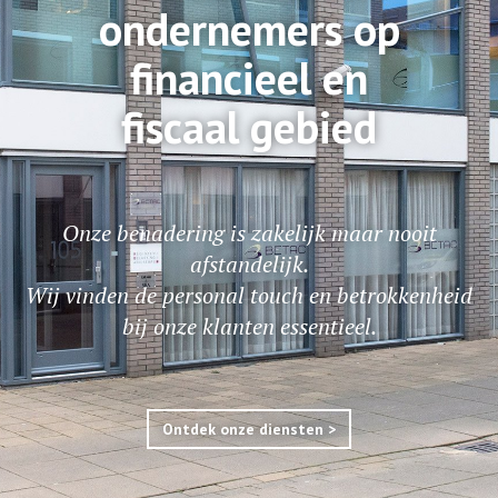
ondernemers op
financieel en
fiscaal gebied
Onze benadering is zakelijk maar nooit
afstandelijk.
Wij vinden de personal touch en betrokkenheid
bij onze klanten essentieel.
Ontdek onze diensten >