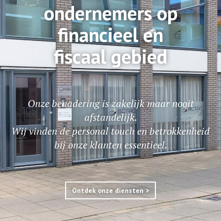
ondernemers op
financieel en
fiscaal gebied
Onze benadering is zakelijk maar nooit
afstandelijk.
Wij vinden de personal touch en betrokkenheid
bij onze klanten essentieel.
Ontdek onze diensten >