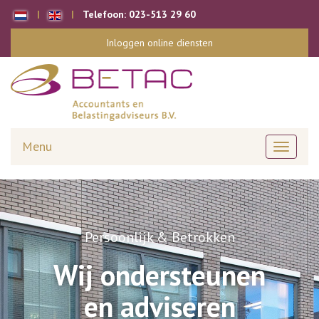
Telefoon:
023-513 29 60
Inloggen online diensten
Menu
Toggle
navigati
Persoonlijk & Betrokken
Wij ondersteunen
en adviseren