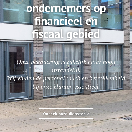
ondernemers op
financieel en
fiscaal gebied
Onze benadering is zakelijk maar nooit
afstandelijk.
Wij vinden de personal touch en betrokkenheid
bij onze klanten essentieel.
Ontdek onze diensten >