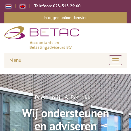
Telefoon:
023-513 29 60
Inloggen online diensten
Menu
Toggle
navigati
Persoonlijk & Betrokken
Wij ondersteunen
en adviseren