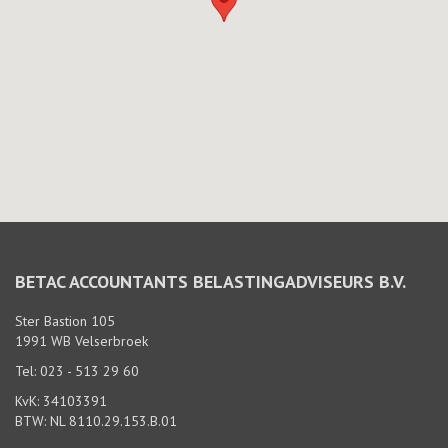
BETAC ACCOUNTANTS BELASTINGADVISEURS B.V.
Ster Bastion 105
1991 WB Velserbroek
Tel: 023 - 513 29 60
KvK: 34103391
BTW: NL 8110.29.153.B.01