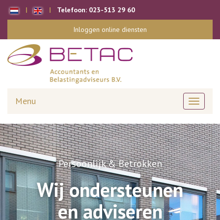
Telefoon:
023-513 29 60
Inloggen online diensten
Menu
Toggle
navigati
Persoonlijk & Betrokken
Wij ondersteunen
en adviseren