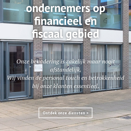
ondernemers op
financieel en
fiscaal gebied
Onze benadering is zakelijk maar nooit
afstandelijk.
Wij vinden de personal touch en betrokkenheid
bij onze klanten essentieel.
Ontdek onze diensten >