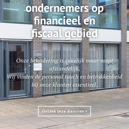
ondernemers op
financieel en
fiscaal gebied
Onze benadering is zakelijk maar nooit
afstandelijk.
Wij vinden de personal touch en betrokkenheid
bij onze klanten essentieel.
Ontdek onze diensten >