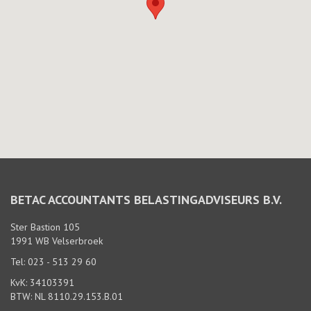
BETAC ACCOUNTANTS BELASTINGADVISEURS B.V.
Ster Bastion 105
1991 WB Velserbroek
Tel: 023 - 513 29 60
KvK: 34103391
BTW: NL 8110.29.153.B.01