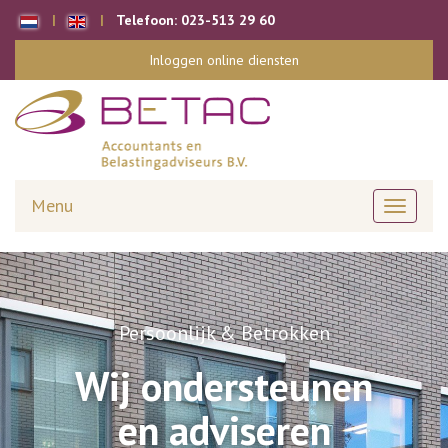
Telefoon:
023-513 29 60
Inloggen online diensten
Menu
Toggle
navigati
Persoonlijk & Betrokken
Wij ondersteunen
en adviseren