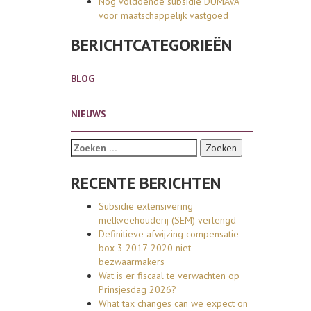
Nog voldoende subsidie DUMAVA
voor maatschappelijk vastgoed
BERICHTCATEGORIEËN
BLOG
NIEUWS
Zoeken naar:
RECENTE BERICHTEN
Subsidie extensivering
melkveehouderij (SEM) verlengd
Definitieve afwijzing compensatie
box 3 2017-2020 niet-
bezwaarmakers
Wat is er fiscaal te verwachten op
Prinsjesdag 2026?
What tax changes can we expect on