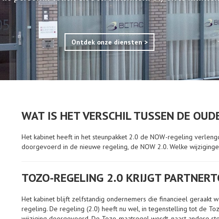
Ontdek onze diensten >
WAT IS HET VERSCHIL TUSSEN DE OUD
Het kabinet heeft in het steunpakket 2.0 de NOW-regeling verleng
doorgevoerd in de nieuwe regeling, de NOW 2.0. Welke wijziging
TOZO-REGELING 2.0 KRIJGT PARTNER
Het kabinet blijft zelfstandig ondernemers die financieel geraakt
regeling. De regeling (2.0) heeft nu wel, in tegenstelling tot de T
wijziging doorgevoerd. De Tozo-maatregel wordt, naast andere ste