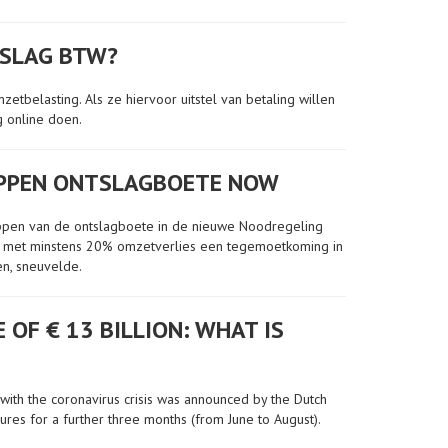
NSLAG BTW?
belasting. Als ze hiervoor uitstel van betaling willen
g online doen.
APPEN ONTSLAGBOETE NOW
pen van de ontslagboete in de nieuwe Noodregeling
n met minstens 20% omzetverlies een tegemoetkoming in
en, sneuvelde.
OF € 13 BILLION: WHAT IS
ith the coronavirus crisis was announced by the Dutch
es for a further three months (from June to August).