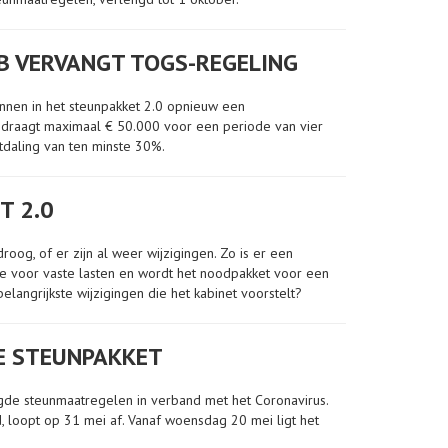
 VERVANGT TOGS-REGELING
unnen in het steunpakket 2.0 opnieuw een
edraagt maximaal € 50.000 voor een periode van vier
tdaling van ten minste 30%.
T 2.0
og, of er zijn al weer wijzigingen. Zo is er een
ie voor vaste lasten en wordt het noodpakket voor een
elangrijkste wijzigingen die het kabinet voorstelt?
E STEUNPAKKET
gde steunmaatregelen in verband met het Coronavirus.
 loopt op 31 mei af. Vanaf woensdag 20 mei ligt het