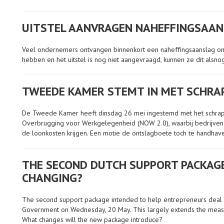
UITSTEL AANVRAGEN NAHEFFINGSAA
Veel ondernemers ontvangen binnenkort een naheffingsaanslag omzet
hebben en het uitstel is nog niet aangevraagd, kunnen ze dit alsno
TWEEDE KAMER STEMT IN MET SCHR
De Tweede Kamer heeft dinsdag 26 mei ingestemd met het schrap
Overbrugging voor Werkgelegenheid (NOW 2.0), waarbij bedrijve
de loonkosten krijgen. Een motie de ontslagboete toch te handhav
THE SECOND DUTCH SUPPORT PACKAGE 
CHANGING?
The second support package intended to help entrepreneurs deal w
Government on Wednesday, 20 May. This largely extends the measur
What changes will the new package introduce?