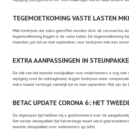
TEGEMOETKOMING VASTE LASTEN MKB
Mkb-bedrijven die extra getroffen worden door de coronacrisis, k
tegemoetkoming krijgen in de vaste lasten. De tegemoetkoming b
maanden, juni tot en met september, voor bedrijven met een omze
EXTRA AANPASSINGEN IN STEUNPAKKE
De inkt van het tweede noodpakket voor ondernemers is nog niet dro
wijziging rond de ontslagboete, krijgen bedrijven meer compensat
extra maand verlengd, namelijk tot en met september. Wat zijn de b
BETAC UPDATE CORONA 6: HET TWEED
De afgelopen tijd hebben wij u geïnformeerd over de aangekondi
Het eerste steunpakket dat halverwege maart werd gepresenteerd,
tweede steunpakket voor ondenemers op tafel.