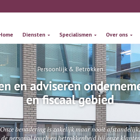
Home
Diensten
Specialismen
Over ons
Persoonlijk & Betrokken
en en adviseren ondernemer
en fiscaal gebied
Onze benadering is zakelijk maar nooit afstandelijk
 de personal touch en betrokkenheid bij onze klanten 