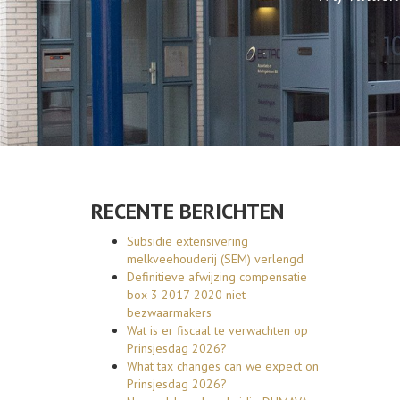
RECENTE BERICHTEN
Subsidie extensivering
melkveehouderij (SEM) verlengd
Definitieve afwijzing compensatie
box 3 2017-2020 niet-
bezwaarmakers
Wat is er fiscaal te verwachten op
Prinsjesdag 2026?
What tax changes can we expect on
Prinsjesdag 2026?