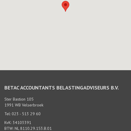
BETAC ACCOUNTANTS BELASTINGADVISEURS B.V.
Ster Bastion 105
1991 WB Velserbroek
Tel: 023 - 513 29 60
KvK: 34103391
BTW: NL 8110.29.153.B.01