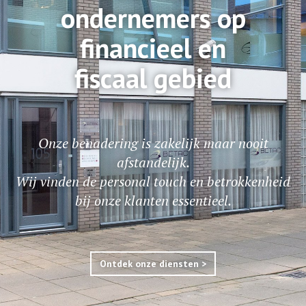
ondernemers op
financieel en
fiscaal gebied
Onze benadering is zakelijk maar nooit
afstandelijk.
Wij vinden de personal touch en betrokkenheid
bij onze klanten essentieel.
Ontdek onze diensten >