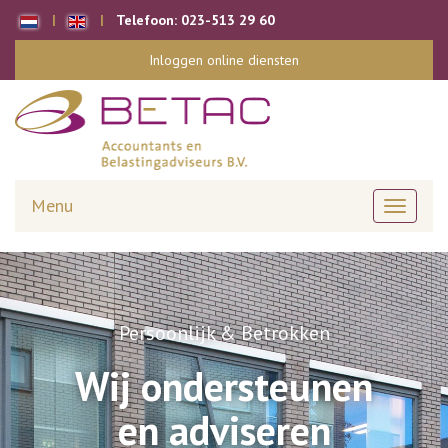
Telefoon:
023-513 29 60
Inloggen online diensten
Menu
Toggle
navigati
Persoonlijk & Betrokken
Wij ondersteunen
en adviseren