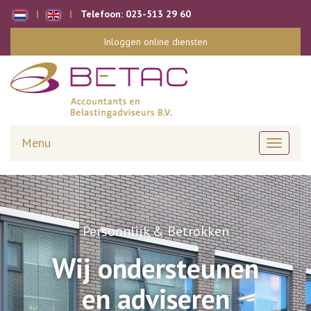
Telefoon:
023-513 29 60
Inloggen online diensten
Menu
Toggle
navigati
Persoonlijk & Betrokken
Wij ondersteunen
en adviseren