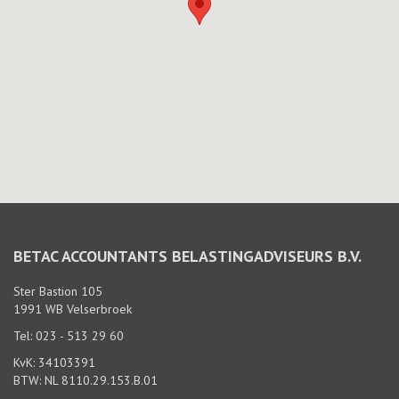
BETAC ACCOUNTANTS BELASTINGADVISEURS B.V.
Ster Bastion 105
1991 WB Velserbroek
Tel: 023 - 513 29 60
KvK: 34103391
BTW: NL 8110.29.153.B.01