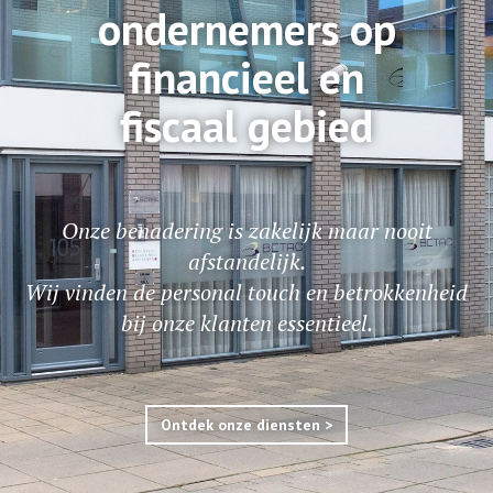
ondernemers op
financieel en
fiscaal gebied
Onze benadering is zakelijk maar nooit
afstandelijk.
Wij vinden de personal touch en betrokkenheid
bij onze klanten essentieel.
Ontdek onze diensten >