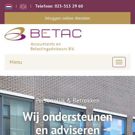
Telefoon:
023-513 29 60
Inloggen online diensten
Menu
Toggle
navigati
Persoonlijk & Betrokken
Wij ondersteunen
en adviseren