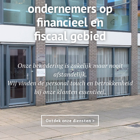
ondernemers op
financieel en
fiscaal gebied
Onze benadering is zakelijk maar nooit
afstandelijk.
Wij vinden de personal touch en betrokkenheid
bij onze klanten essentieel.
Ontdek onze diensten >