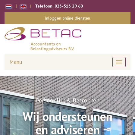
Telefoon:
023-513 29 60
Inloggen online diensten
Menu
Toggle
navigati
Persoonlijk & Betrokken
Wij ondersteunen
en adviseren