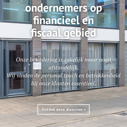
ondernemers op
financieel en
fiscaal gebied
Onze benadering is zakelijk maar nooit
afstandelijk.
Wij vinden de personal touch en betrokkenheid
bij onze klanten essentieel.
Ontdek onze diensten >