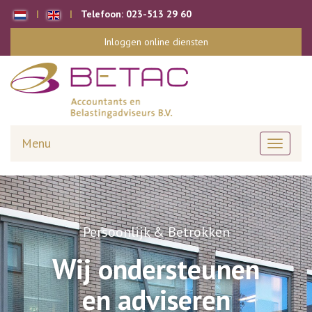
Telefoon:
023-513 29 60
Inloggen online diensten
Menu
Toggle
navigati
Persoonlijk & Betrokken
Wij ondersteunen
en adviseren