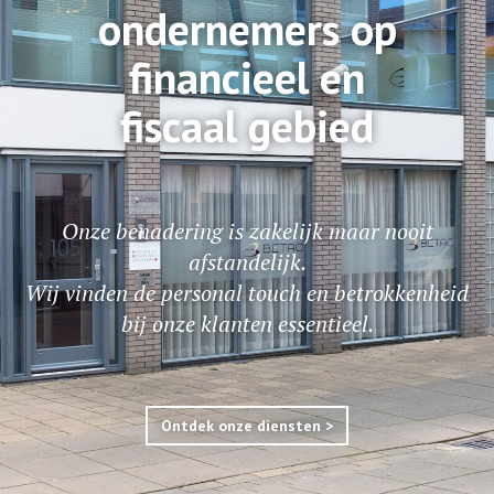
ondernemers op
financieel en
fiscaal gebied
Onze benadering is zakelijk maar nooit
afstandelijk.
Wij vinden de personal touch en betrokkenheid
bij onze klanten essentieel.
Ontdek onze diensten >