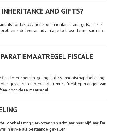
INHERITANCE AND GIFTS?
ments for tax payments on inheritance and gifts. This is
 problems deliver an advantage to those facing such tax
PARATIEMAATREGEL FISCALE
e fiscale-eenheidsregeling in de vennootschapsbelasting
n ieder geval zullen bepaalde rente-aftrekbeperkingen van
ffen door deze maatregel.
ELING
loonbelasting verkorten van acht jaar naar vijf jaar. De
wel nieuwe als bestaande gevallen.