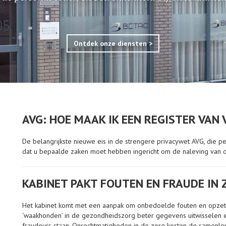
Ontdek onze diensten >
AVG: HOE MAAK IK EEN REGISTER VAN
De belangrijkste nieuwe eis in de strengere privacywet AVG, die per
dat u bepaalde zaken moet hebben ingericht om de naleving van d
KABINET PAKT FOUTEN EN FRAUDE IN
Het kabinet komt met een aanpak om onbedoelde fouten en opzette
‘waakhonden’ in de gezondheidszorg beter gegevens uitwisselen 
fraudeurs staan. Onrechtmatigheden in de zorg kosten de samenlevin