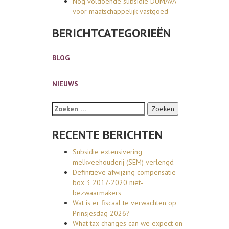
Nog voldoende subsidie DUMAVA
voor maatschappelijk vastgoed
BERICHTCATEGORIEËN
BLOG
NIEUWS
Zoeken naar:
RECENTE BERICHTEN
Subsidie extensivering
melkveehouderij (SEM) verlengd
Definitieve afwijzing compensatie
box 3 2017-2020 niet-
bezwaarmakers
Wat is er fiscaal te verwachten op
Prinsjesdag 2026?
What tax changes can we expect on