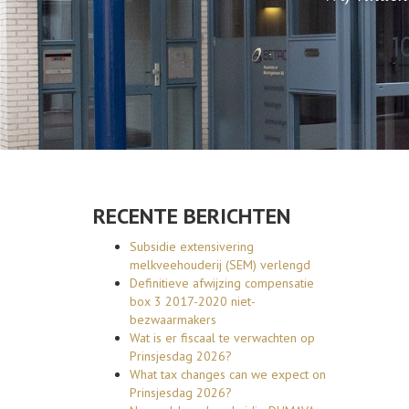
RECENTE BERICHTEN
Subsidie extensivering
melkveehouderij (SEM) verlengd
Definitieve afwijzing compensatie
box 3 2017-2020 niet-
bezwaarmakers
Wat is er fiscaal te verwachten op
Prinsjesdag 2026?
What tax changes can we expect on
Prinsjesdag 2026?