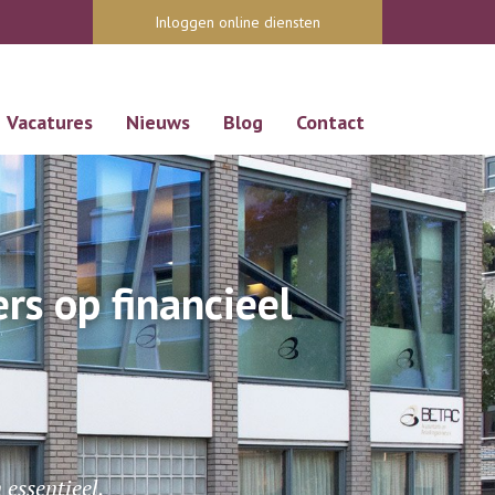
Inloggen online diensten
Vacatures
Nieuws
Blog
Contact
s op financieel
.
essentieel.