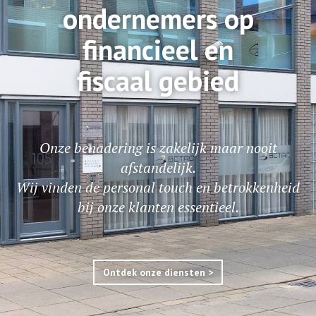
ondernemers op
financieel en
fiscaal gebied
Onze benadering is zakelijk maar nooit
afstandelijk.
Wij vinden de personal touch en betrokkenheid
bij onze klanten essentieel.
Ontdek onze diensten >