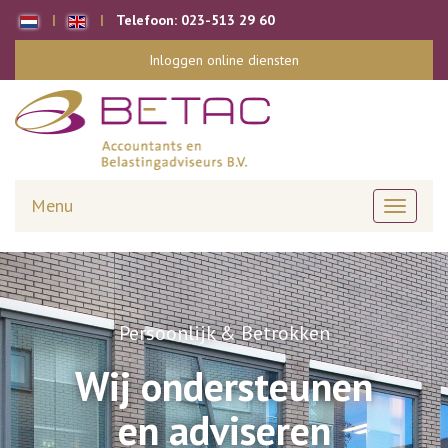
Telefoon:
023-513 29 60
Inloggen online diensten
Menu
Toggle
navigati
Persoonlijk & Betrokken
Wij ondersteunen
en adviseren