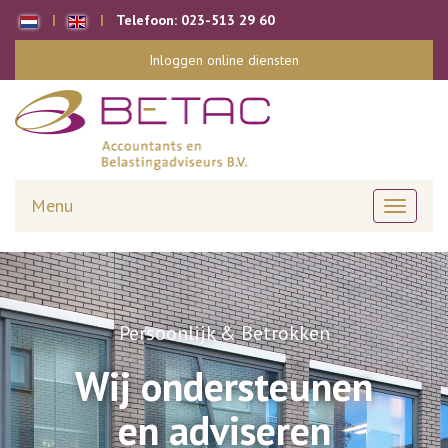
Telefoon:
023-513 29 60
Inloggen online diensten
Menu
Toggle
navigati
Persoonlijk & Betrokken
Wij ondersteunen
en adviseren