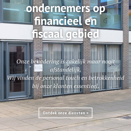
ondernemers op
financieel en
fiscaal gebied
Onze benadering is zakelijk maar nooit
afstandelijk.
Wij vinden de personal touch en betrokkenheid
bij onze klanten essentieel.
Ontdek onze diensten >