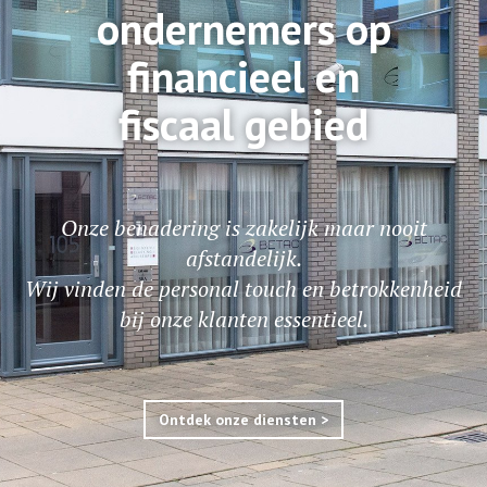
ondernemers op
financieel en
fiscaal gebied
Onze benadering is zakelijk maar nooit
afstandelijk.
Wij vinden de personal touch en betrokkenheid
bij onze klanten essentieel.
Ontdek onze diensten >