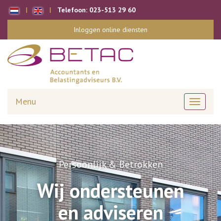
Telefoon:
023-513 29 60
Inloggen online diensten
Menu
Toggle
navigati
Persoonlijk & Betrokken
Wij ondersteunen
en adviseren