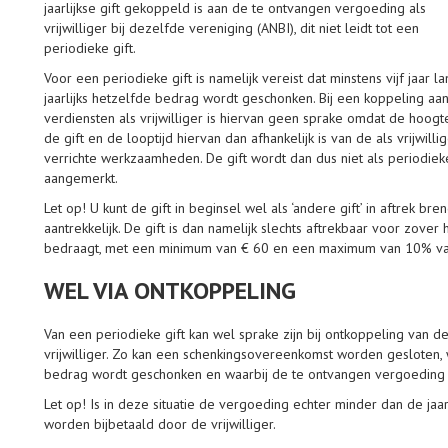
jaarlijkse gift gekoppeld is aan de te ontvangen vergoeding als
vrijwilliger bij dezelfde vereniging (ANBI), dit niet leidt tot een
periodieke gift.
Voor een periodieke gift is namelijk vereist dat minstens vijf jaar l
jaarlijks hetzelfde bedrag wordt geschonken. Bij een koppeling aa
verdiensten als vrijwilliger is hiervan geen sprake omdat de hoogt
de gift en de looptijd hiervan dan afhankelijk is van de als vrijwilli
verrichte werkzaamheden. De gift wordt dan dus niet als periodieke
aangemerkt.
Let op!
U kunt de gift in beginsel wel als ‘andere gift’ in aftrek bre
aantrekkelijk. De gift is dan namelijk slechts aftrekbaar voor zo
bedraagt, met een minimum van € 60 en een maximum van 10% va
WEL VIA ONTKOPPELING
Van een periodieke gift kan wel sprake zijn bij ontkoppeling van de
vrijwilliger. Zo kan een schenkingsovereenkomst worden gesloten, w
bedrag wordt geschonken en waarbij de te ontvangen vergoeding a
Let op!
Is in deze situatie de vergoeding echter minder dan de jaarl
worden bijbetaald door de vrijwilliger.